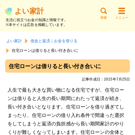
よい家計
検索
メニュー
生活に役立つお金の知識と情報です。
※本サイトは広告を掲載しています。
サイト内検索
お金の知識
貯金と家計
節約と支出
よい家計
借金と返済｜お金を借りる
働く・副業
資産運用
借金と返済
住宅ローンは借りると長い付き合いに
住宅ローンは借りると長い付き合いに
記事作成日：2015年7月25日
人生で最も大きな買い物になる住宅ですが、住宅ロー
ンは借りると人生の長い期間にわたって返済が続き、
長い付き合いとなります。住宅ローンを借り過ぎてし
まったり、住宅ローンの借り入れ条件で間違った選択
をしてしまうと返済の負担感から長い期間家計のやり
くりが難しくなってしまいます。住宅ローンの全体と