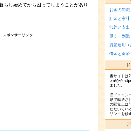
暮らし始めてから困ってしまうことがあり
お金の知識
貯金と家計
節約と支出
スポンサーリンク
働く・副業
資産運用（
借金と返済
ド
当サイトは2016
om/からhttps
ました。
旧ドメイン
動で転送さ
の閲覧上は
ただいてい
リンクを修
デ