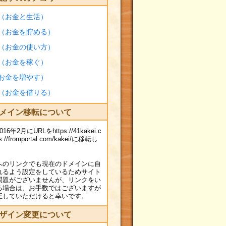
（お金と生活）
（お金を貯める）
（お金の使い方）
（お金を稼ぐ）
お金を増やす）
（お金を借りる）
メイン移転について
年2月にURLをhttps://41kakei.c
://fromportal.com/kakei/に移転し
へのリンクでも現在のドメインに自
れるよう設定をしているためサイト
問題がございませんが、リンクをい
る場合は、お手数ではございますが
正していただけると幸いです。
ザイン変更について