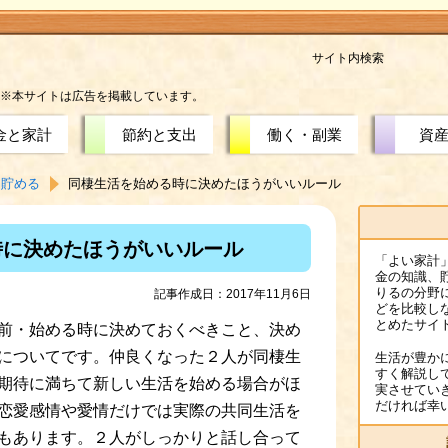
サイト内検索
※本サイトは広告を掲載しています。
金と家計
節約と支出
働く・副業
資
を貯める
同棲生活を始める時に決めたほうがいいルール
時に決めたほうがいいルール
「よい家計
金の知識、
りるの分野
記事作成日：2017年11月6日
どを比較し
とめたサイ
前・始める時に決めておくべきこと、決め
についてです。仲良くなった２人が同棲生
生活が豊か
すく解説し
期待に満ちて新しい生活を始める場合がほ
実させてい
だければ幸
恋愛感情や愛情だけでは実際の共同生活を
もあります。２人がしっかりと話し合って