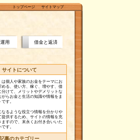
トップページ
サイトマップ
産運用
借金と返済
サイトについて
」は個人や家族のお金をテーマにお
貯める、使い方、稼ぐ、増やす、借
に分けて、メリットやデメリットな
ながらお金と生活の知識や情報をま
トです。
になるような役立つ情報を分かりや
て提供するため、サイトの情報を充
きますので、末永くお付き合いいた
いです。
記事のカテゴリー