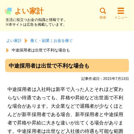
よい家計
検索
メニュー
生活に役立つお金の知識と情報です。
※本サイトは広告を掲載しています。
サイト内検索
お金の知識
貯金と家計
節約と支出
よい家計
働く・副業｜お金を稼ぐ
働く・副業
資産運用
借金と返済
中途採用者は出世で不利な場合も
中途採用者は出世で不利な場合も
記事作成日：2015年7月13日
中途採用者は入社時は新卒で入った人とそれほど変わ
らない待遇であっても、昇格や昇給など出世面で不利
な場合があります。大企業などで退職者が少なくほと
んどが新卒採用者である場合、新卒採用者と中途採用
者で昇格や昇給に大きな違いが出てくる場合がありま
す。中途採用者は出世など入社後の待遇も可能な範囲