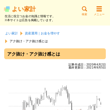
よい家計
検索
メニュー
生活に役立つお金の知識と情報です。
※本サイトは広告を掲載しています。
サイト内検索
お金の知識
貯金と家計
節約と支出
よい家計
資産運用｜お金を増やす
働く・副業
資産運用
借金と返済
アク抜け・アク抜け感とは
アク抜け・アク抜け感とは
記事作成日：2020年4月2日
最終更新日：2021年9月5日