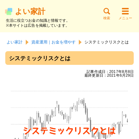
よい家計
検索
メニュー
生活に役立つお金の知識と情報です。
※本サイトは広告を掲載しています。
サイト内検索
お金の知識
貯金と家計
節約と支出
よい家計
資産運用｜お金を増やす
システミックリスクとは
働く・副業
資産運用
借金と返済
システミックリスクとは
記事作成日：2017年8月8日
最終更新日：2021年6月29日