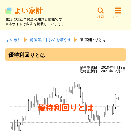
よい家計
検索
メニュー
生活に役立つお金の知識と情報です。
※本サイトは広告を掲載しています。
サイト内検索
お金の知識
貯金と家計
節約と支出
よい家計
資産運用｜お金を増やす
優待利回りとは
働く・副業
資産運用
借金と返済
優待利回りとは
記事作成日：2018年4月18日
最終更新日：2021年12月2日