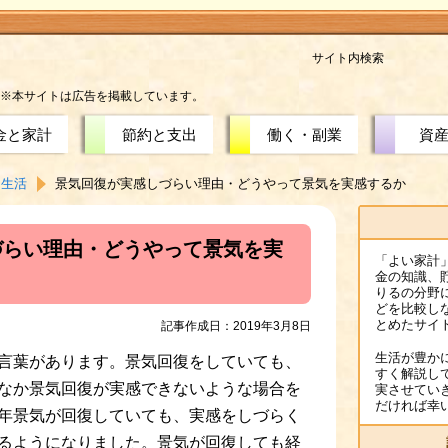
サイト内検索
※本サイトは広告を掲載しています。
金と家計
節約と支出
働く・副業
資
と生活
景気回復が実感しづらい理由・どうやって景気を実感するか
づらい理由・どうやって景気を実
「よい家計
金の知識、
りるの分野
どを比較し
とめたサイ
記事作成日：2019年3月8日
生活が豊か
言葉があります。景気回復をしていても、
すく解説し
なか景気回復が実感できないような場合を
実させてい
だければ幸
年景気が回復していても、実感をしづらく
るようになりました。景気が回復しても経