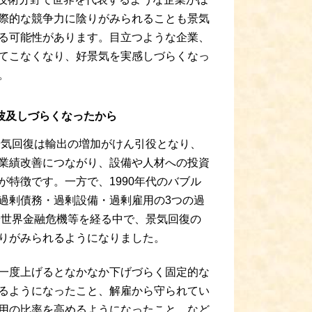
際的な競争力に陰りがみられることも景気
る可能性があります。目立つような企業、
てこなくなり、好景気を実感しづらくなっ
。
波及しづらくなったから
の景気回復は輸出の増加がけん引役となり、
業績改善につながり、設備や人材への投資
が特徴です。一方で、1990年代のバブル
過剰債務・過剰設備・過剰雇用の3つの過
レや世界金融危機等を経る中で、景気回復の
りがみられるようになりました。
一度上げるとなかなか下げづらく固定的な
るようになったこと、解雇から守られてい
用の比率を高めるようになったこと、など