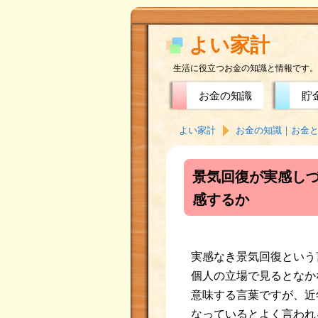
よい家計
生活に役立つお金の知識と情報です。
お金の知識
貯
よい家計
お金の知識｜お金
景気回復が実感し
感するか
実感なき景気回復という
個人の立場で見るとなか
意味する言葉ですが、近
なっているとよく言われ