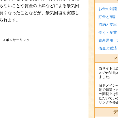
らないことや賃金の上昇などによる景気回
お金の知識
弱くなったことなどが、景気回復を実感し
貯金と家計
られます。
節約と支出
働く・副業
スポンサーリンク
資産運用（
借金と返済
ド
当サイトは2016
om/からhttps
ました。
旧ドメイン
動で転送さ
の閲覧上は
ただいてい
リンクを修
デ