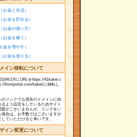
（お金と生活）
（お金を貯める）
（お金の使い方）
（お金を稼ぐ）
お金を増やす）
（お金を借りる）
メイン移転について
年2月にURLをhttps://41kakei.c
://fromportal.com/kakei/に移転し
へのリンクでも現在のドメインに自
れるよう設定をしているためサイト
問題がございませんが、リンクをい
る場合は、お手数ではございますが
正していただけると幸いです。
ザイン変更について