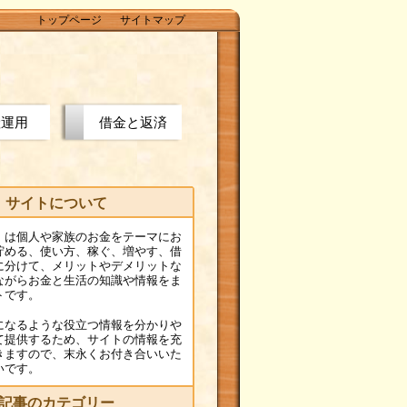
トップページ
サイトマップ
産運用
借金と返済
サイトについて
」は個人や家族のお金をテーマにお
貯める、使い方、稼ぐ、増やす、借
に分けて、メリットやデメリットな
ながらお金と生活の知識や情報をま
トです。
になるような役立つ情報を分かりや
て提供するため、サイトの情報を充
きますので、末永くお付き合いいた
いです。
記事のカテゴリー