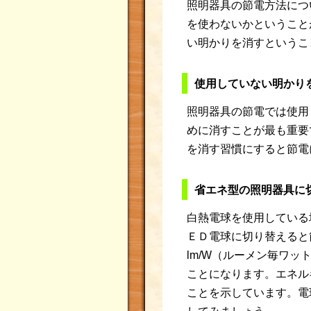
照明器具の節電方法につ
を使わないかということ
い明かりを消すというこ
使用していない明かり
照明器具の節電では使用
めに消すことが最も重要
を消す習慣にすると節電
省エネ型の照明器具に
白熱電球を使用している
ＥＤ電球に切り替えると
lm/W（ルーメン毎ワ
ことになります。エネル
ことを示しています。電