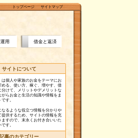
トップページ
サイトマップ
産運用
借金と返済
サイトについて
」は個人や家族のお金をテーマにお
貯める、使い方、稼ぐ、増やす、借
に分けて、メリットやデメリットな
ながらお金と生活の知識や情報をま
トです。
になるような役立つ情報を分かりや
て提供するため、サイトの情報を充
きますので、末永くお付き合いいた
いです。
記事のカテゴリー