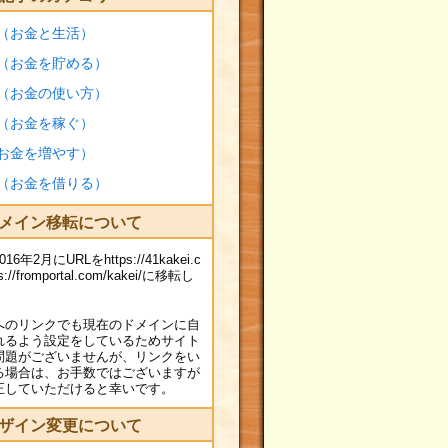
（お金と生活）
（お金を貯める）
（お金の使い方）
（お金を稼ぐ）
お金を増やす）
（お金を借りる）
メイン移転について
年2月にURLをhttps://41kakei.c
://fromportal.com/kakei/に移転し
へのリンクでも現在のドメインに自
れるよう設定をしているためサイト
問題がございませんが、リンクをい
る場合は、お手数ではございますが
正していただけると幸いです。
ザイン変更について