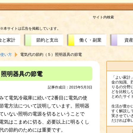
サイト内検索
※本サイトは広告を掲載しています。
金と家計
節約と支出
働く・副業
資
の使い方
電気代の節約（５）照明器具の節電
）照明器具の節電
「よい家計
金の知識、
りるの分野
記事作成日：2015年5月3日
どを比較し
とめたサイ
みて電気冷蔵庫に続いて2番目に電気の使
節電方法について説明しています。照明器
生活が豊か
すく解説し
ていない照明の電源を切るということで
実させてい
だければ幸
電気はこまめに切る、必要以上に明るくし
代の節約のためには重要です。