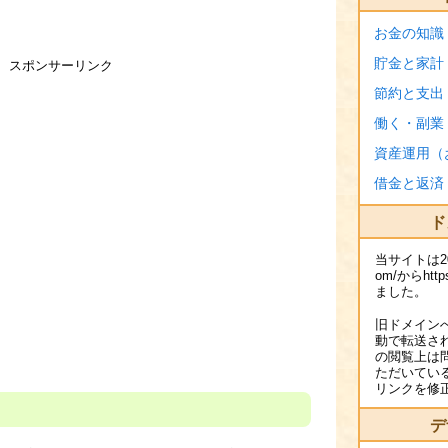
お金の知識
貯金と家計
スポンサーリンク
節約と支出
働く・副業
資産運用（
借金と返済
ド
当サイトは2016
om/からhttps
ました。
旧ドメイン
動で転送さ
の閲覧上は
ただいてい
リンクを修
デ