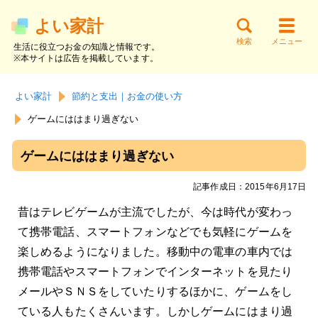
よい家計
検索
メニュー
生活に役立つお金の知識と情報です。
※本サイトは広告を掲載しています。
サイト内検索
お金の知識
貯金と家計
節約と支出
よい家計
節約と支出｜お金の使い方
働く・副業
資産運用
借金と返済
ゲームにははまり過ぎない
ゲームにははまり過ぎない
記事作成日：2015年6月17日
昔はテレビゲームが主流でしたが、今は時代が変わっ
て携帯電話、スマートフォンなどでも気軽にゲームを
楽しめるようになりました。移動中の電車の車内では
携帯電話やスマートフォンでインターネットを見たり
メールやＳＮＳをしていたりするほかに、ゲームをし
ている人もたくさんいます。しかしゲームにはまり過