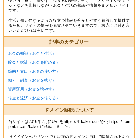
使い方、稼ぐ、増やす、借りるの分野に分けて、メリットやデメリ
ットなどを比較しながらお金と生活の知識や情報をまとめたサイト
です。
生活が豊かになるような役立つ情報を分かりやすく解説して提供す
るため、サイトの情報を充実させていきますので、末永くお付き合
いいただければ幸いです。
記事のカテゴリー
お金の知識（お金と生活）
貯金と家計（お金を貯める）
節約と支出（お金の使い方）
働く・副業（お金を稼ぐ）
資産運用（お金を増やす）
借金と返済（お金を借りる）
ドメイン移転について
当サイトは2016年2月にURLをhttps://41kakei.com/からhttps://from
portal.com/kakei/に移転しました。
旧ドメインへのリンクでも現在のドメインに自動で転送されるよう