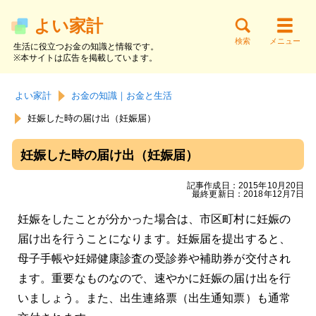
よい家計
検索
メニュー
生活に役立つお金の知識と情報です。
※本サイトは広告を掲載しています。
サイト内検索
お金の知識
貯金と家計
節約と支出
よい家計
お金の知識｜お金と生活
働く・副業
資産運用
借金と返済
妊娠した時の届け出（妊娠届）
妊娠した時の届け出（妊娠届）
記事作成日：2015年10月20日
最終更新日：2018年12月7日
妊娠をしたことが分かった場合は、市区町村に妊娠の
届け出を行うことになります。妊娠届を提出すると、
母子手帳や妊婦健康診査の受診券や補助券が交付され
ます。重要なものなので、速やかに妊娠の届け出を行
いましょう。また、出生連絡票（出生通知票）も通常